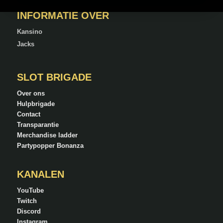
INFORMATIE OVER
Kansino
Jacks
SLOT BRIGADE
Over ons
Hulpbrigade
Contact
Transparantie
Merchandise ladder
Partypopper Bonanza
KANALEN
YouTube
Twitch
Discord
Instagram