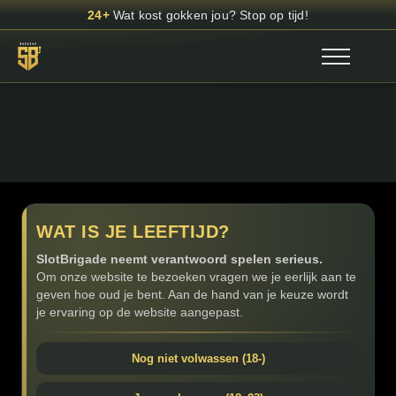
24+
24+
Speel bewust. Voorkom spijt, stop op tijd.
Wat kost gokken jou? Stop op tijd!
SlotBrigade – Nederlandse
WAT IS JE LEEFTIJD?
ONLINE CASINO
SlotBrigade neemt verantwoord spelen serieus.
STREAMERS
Om onze website te bezoeken vragen we je eerlijk aan te
geven hoe oud je bent. Aan de hand van je keuze wordt
je ervaring op de website aangepast.
Verantwoord spelen
|
Algemene voorwaarden
Privacyverklaring
|
Cookie informatie
Nog niet volwassen (18-)