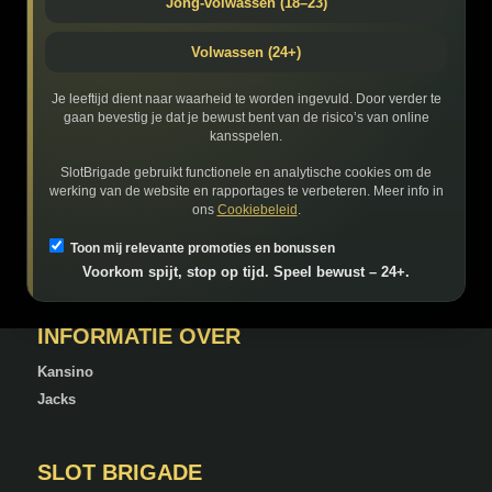
Jong-volwassen (18–23)
PARTNER CASINO’S
Comeon casino
Volwassen (24+)
777.nl
888 casino
Je leeftijd dient naar waarheid te worden ingevuld. Door verder te
gaan bevestig je dat je bewust bent van de risico’s van online
Tonybet
kansspelen.
711 Casino
SlotBrigade gebruikt functionele en analytische cookies om de
Hard Rock Casino
werking van de website en rapportages te verbeteren. Meer info in
One Casino
ons
Cookiebeleid
.
TOTO
Toon mij relevante promoties en bonussen
Circus Casino
Voorkom spijt, stop op tijd. Speel bewust – 24+.
INFORMATIE OVER
Kansino
Jacks
SLOT BRIGADE