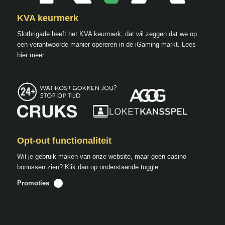
KVA keurmerk
Slotbrigade heeft het KVA keurmerk, dat wil zeggen dat we op
een verantwoorde manier opereren in de iGaming markt. Lees
hier
meer.
Opt-out functionaliteit
Wil je gebruik maken van onze website, maar geen casino
bonussen zien? Klik dan op onderstaande toggle.
Promoties