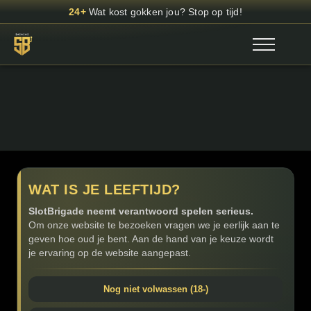
24+
24+
Speel bewust. Voorkom spijt, stop op tijd.
Wat kost gokken jou? Stop op tijd!
SlotBrigade – Nederlandse
WAT IS JE LEEFTIJD?
ONLINE CASINO
SlotBrigade neemt verantwoord spelen serieus.
STREAMERS
Om onze website te bezoeken vragen we je eerlijk aan te
geven hoe oud je bent. Aan de hand van je keuze wordt
je ervaring op de website aangepast.
Verantwoord spelen
|
Algemene voorwaarden
Privacyverklaring
|
Cookie informatie
Nog niet volwassen (18-)