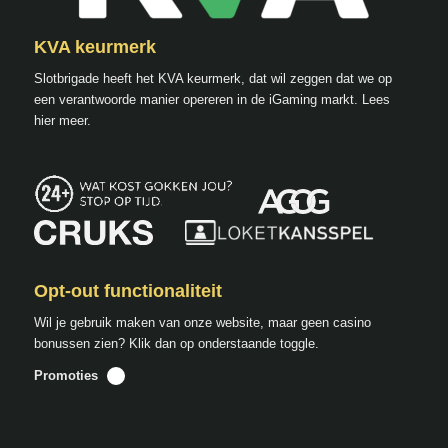
KVA keurmerk
Slotbrigade heeft het KVA keurmerk, dat wil zeggen dat we op
een verantwoorde manier opereren in de iGaming markt. Lees
hier
meer.
Opt-out functionaliteit
Wil je gebruik maken van onze website, maar geen casino
bonussen zien? Klik dan op onderstaande toggle.
Promoties