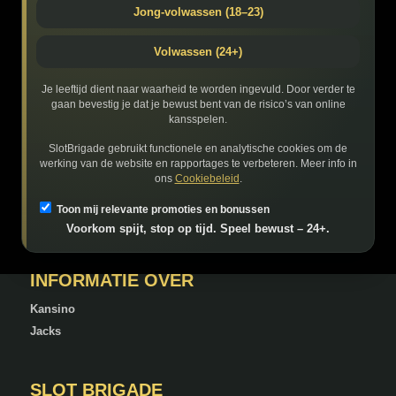
Jong-volwassen (18–23)
PARTNER CASINO’S
Comeon casino
Volwassen (24+)
777.nl
888 casino
Je leeftijd dient naar waarheid te worden ingevuld. Door verder te
gaan bevestig je dat je bewust bent van de risico’s van online
Tonybet
kansspelen.
711 Casino
SlotBrigade gebruikt functionele en analytische cookies om de
Hard Rock Casino
werking van de website en rapportages te verbeteren. Meer info in
One Casino
ons
Cookiebeleid
.
TOTO
Toon mij relevante promoties en bonussen
Circus Casino
Voorkom spijt, stop op tijd. Speel bewust – 24+.
INFORMATIE OVER
Kansino
Jacks
SLOT BRIGADE