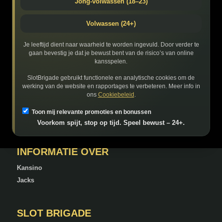
Jong-volwassen (18–23)
PARTNER CASINO’S
Comeon casino
Volwassen (24+)
777.nl
888 casino
Je leeftijd dient naar waarheid te worden ingevuld. Door verder te
gaan bevestig je dat je bewust bent van de risico’s van online
Tonybet
kansspelen.
711 Casino
SlotBrigade gebruikt functionele en analytische cookies om de
Hard Rock Casino
werking van de website en rapportages te verbeteren. Meer info in
One Casino
ons
Cookiebeleid
.
TOTO
Toon mij relevante promoties en bonussen
Circus Casino
Voorkom spijt, stop op tijd. Speel bewust – 24+.
INFORMATIE OVER
Kansino
Jacks
SLOT BRIGADE