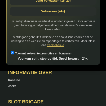
Jong-volwassen (18–23)
PARTNER CASINO’S
Comeon casino
Volwassen (24+)
777.nl
888 casino
Je leeftijd dient naar waarheid te worden ingevuld. Door verder te
gaan bevestig je dat je bewust bent van de risico’s van online
Tonybet
kansspelen.
711 Casino
SlotBrigade gebruikt functionele en analytische cookies om de
Hard Rock Casino
werking van de website en rapportages te verbeteren. Meer info in
One Casino
ons
Cookiebeleid
.
TOTO
Toon mij relevante promoties en bonussen
Circus Casino
Voorkom spijt, stop op tijd. Speel bewust – 24+.
INFORMATIE OVER
Kansino
Jacks
SLOT BRIGADE