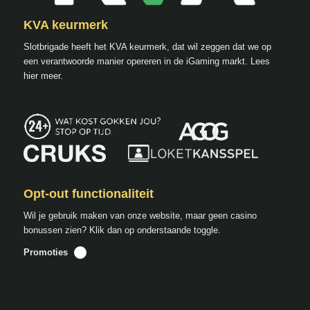
KVA keurmerk
Slotbrigade heeft het KVA keurmerk, dat wil zeggen dat we op
een verantwoorde manier opereren in de iGaming markt. Lees
hier
meer.
Opt-out functionaliteit
Wil je gebruik maken van onze website, maar geen casino
bonussen zien? Klik dan op onderstaande toggle.
Promoties