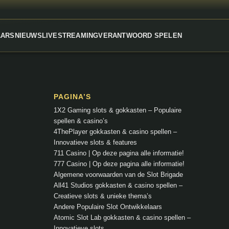
e online casino’s
AARS
NIEUWS
LIVESTREAMING
VERANTWOORD SPELEN
PAGINA’S
1X2 Gaming slots & gokkasten – Populaire
spellen & casino’s
4ThePlayer gokkasten & casino spellen –
Innovatieve slots & features
711 Casino | Op deze pagina alle informatie!
777 Casino | Op deze pagina alle informatie!
Algemene voorwaarden van de Slot Brigade
All41 Studios gokkasten & casino spellen –
Creatieve slots & unieke thema’s
Andere Populaire Slot Ontwikkelaars
Atomic Slot Lab gokkasten & casino spellen –
Innovatieve slots