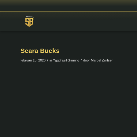
SlotBrigade – Nederlan
Scara Bucks
/
/
februari 15, 2026
in
Yggdrasil Gaming
door
Marcel Zwitser