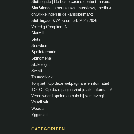
Slotbrigade | De beste casino content makers!
SlotBrigade in het nieuws: interviews, media &
ontwikkelingen in de kansspelmarkt
SlotBrigade KVA Keurmerk 2025-2026 –
Volledig Compliant NL
Slotmill
Slots
Snowborn
Spelinformatie
Spinomenal
Stakelogic
Swintt
Thunderkick
Tonybet | Op deze webpagina alle informatie!
TOTO | Op deze pagina vind je alle informatie!
Verantwoord spelen en hulp bij verslaving!
Volatiliteit
Wazdan
Yggdrasil
CATEGORIEËN