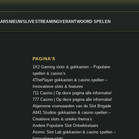
e online casino’s
AARS
NIEUWS
LIVESTREAMING
VERANTWOORD SPELEN
PAGINA’S
1X2 Gaming slots & gokkasten – Populaire
spellen & casino’s
4ThePlayer gokkasten & casino spellen –
Innovatieve slots & features
711 Casino | Op deze pagina alle informatie!
777 Casino | Op deze pagina alle informatie!
Algemene voorwaarden van de Slot Brigade
All41 Studios gokkasten & casino spellen –
Creatieve slots & unieke thema’s
Andere Populaire Slot Ontwikkelaars
Atomic Slot Lab gokkasten & casino spellen –
Innovatieve slots