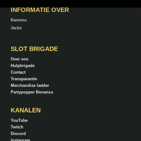
INFORMATIE OVER
Kansino
Jacks
SLOT BRIGADE
Over ons
Hulpbrigade
Contact
Transparantie
Merchandise ladder
Partypopper Bonanza
KANALEN
YouTube
Twitch
Discord
Instagram