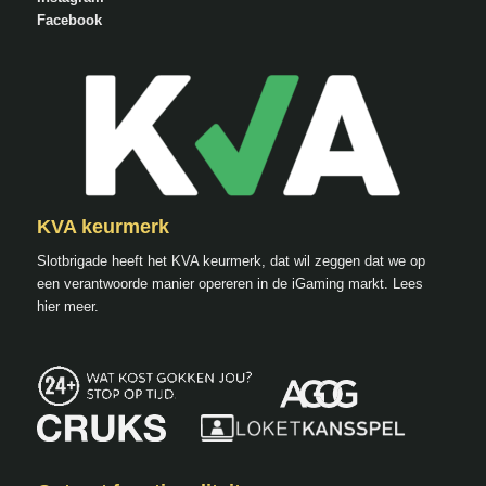
Facebook
KVA keurmerk
Slotbrigade heeft het KVA keurmerk, dat wil zeggen dat we op
een verantwoorde manier opereren in de iGaming markt. Lees
hier
meer.