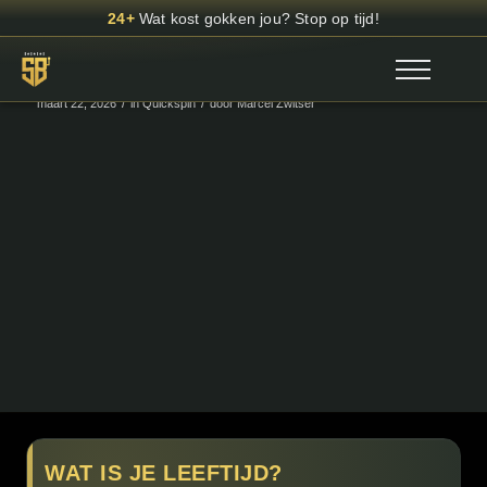
24+
24+
Speel bewust. Voorkom spijt, stop op tijd.
Wat kost gokken jou? Stop op tijd!
SlotBrigade – Nederlandse
Crystal Queen’s Coins
/
/
maart 22, 2026
in
Quickspin
door
Marcel Zwitser
WAT IS JE LEEFTIJD?